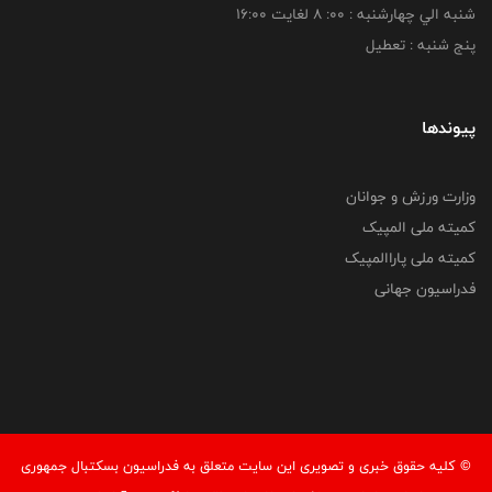
شنبه الي چهارشنبه : 00: 8 لغايت 16:00
پنج شنبه : تعطیل
پیوندها
وزارت ورزش و جوانان
کمیته ملی المپیک
کمیته ملی پاراالمپیک
فدراسیون جهانی
© کليه حقوق خبری و تصويری اين سايت متعلق به فدراسیون بسکتبال جمهوری