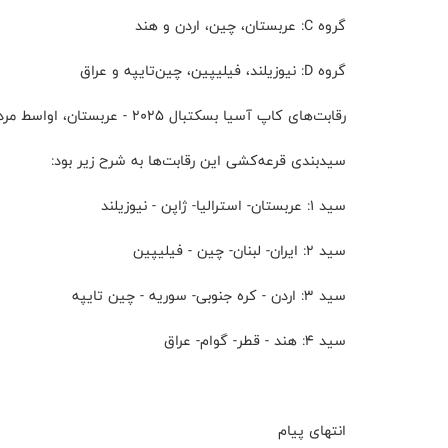
گروه C: عربستان، چین، اردن و هند
گروه D: نیوزیلند، فیلیپین، چین‌تایپه و عراق
رقابت‌های کاپ آسیا بسکتبال ۲۰۲۵ - عربستان، اواسط مرداد سال جاری به میزبانی جده برگزار خواهد شد.
سیدبندی قرعه‌کشی این رقابت‌ها به شرح زیر بود:
سید ۱: عربستان- استرالیا- ژاپن - نیوزیلند
سید ۲: ایران- لبنان- چین - فیلیپین
سید ۳: اردن - کره جنوبی- سوریه - چین تایپه
سید ۴: هند - قطر- گوام- عراق
انتهای پیام