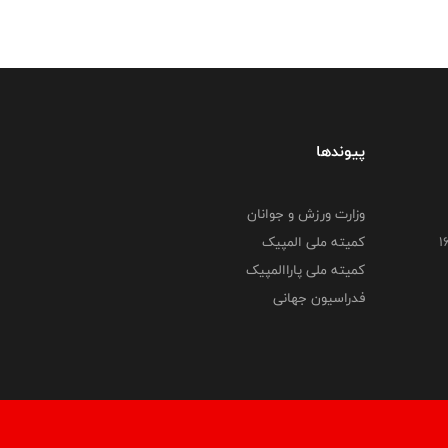
پیوندها
وزارت ورزش و جوانان
کمیته ملی المپیک
کمیته ملی پاراالمپیک
فدراسیون جهانی