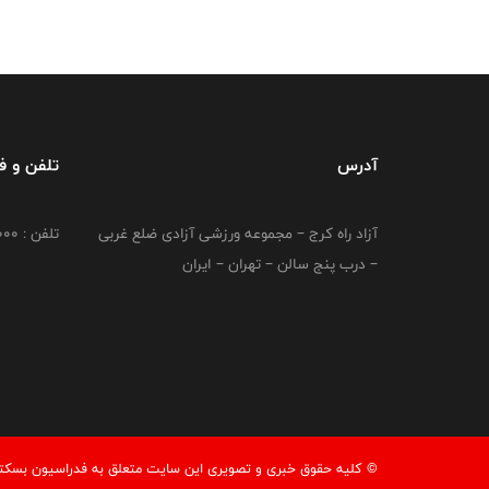
آدرس
تلفن و 
آزاد راه کرج – مجموعه ورزشی آزادی ضلع غربی
تلفن : 02149764000
– درب پنج سالن – تهران – ایران
© کليه حقوق خبری و تصويری اين سايت متعلق به فدراسیون بسکتبال