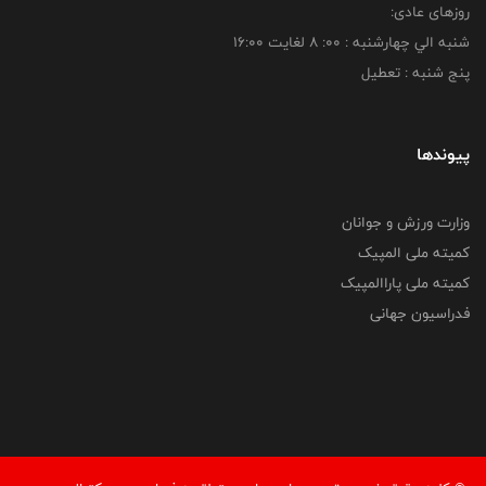
روزهای عادی:
شنبه الي چهارشنبه : 00: 8 لغايت 16:00
پنج شنبه : تعطیل
پیوندها
وزارت ورزش و جوانان
کمیته ملی المپیک
کمیته ملی پاراالمپیک
فدراسیون جهانی