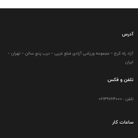
آدرس
آزاد راه کرج – مجموعه ورزشی آزادی ضلع غربی – درب پنج سالن – تهران –
ایران
تلفن و فکس
تلفن : 02149764000
ساعات کار