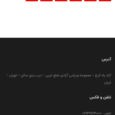
آدرس
آزاد راه کرج – مجموعه ورزشی آزادی ضلع غربی – درب پنج سالن – تهران –
ایران
تلفن و فکس
تلفن : 02149764000