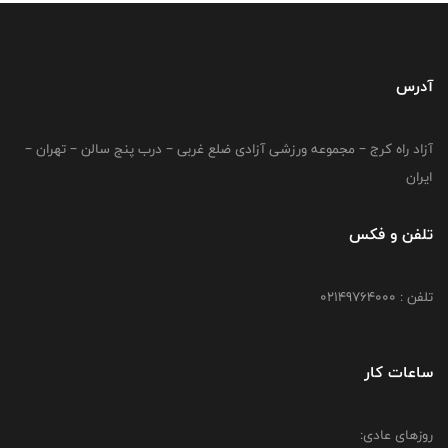
آدرس
آزاد راه کرج – مجموعه ورزشی آزادی ضلع غربی – درب پنج سالن – تهران –
ایران
تلفن و فکس
تلفن : 02149764000
ساعات کار
روزهای عادی: