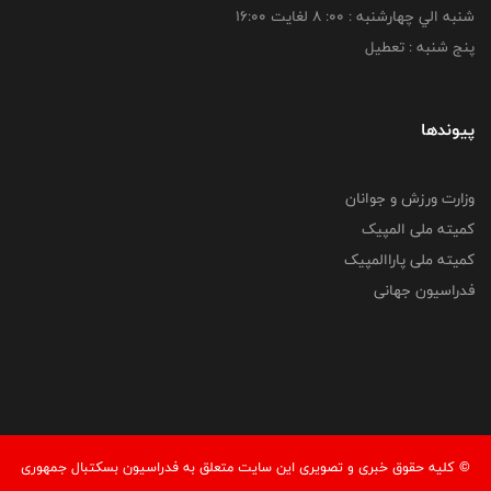
شنبه الي چهارشنبه : 00: 8 لغايت 16:00
پنج شنبه : تعطیل
پیوندها
وزارت ورزش و جوانان
کمیته ملی المپیک
کمیته ملی پاراالمپیک
فدراسیون جهانی
© کليه حقوق خبری و تصويری اين سايت متعلق به فدراسیون بسکتبال جمهوری