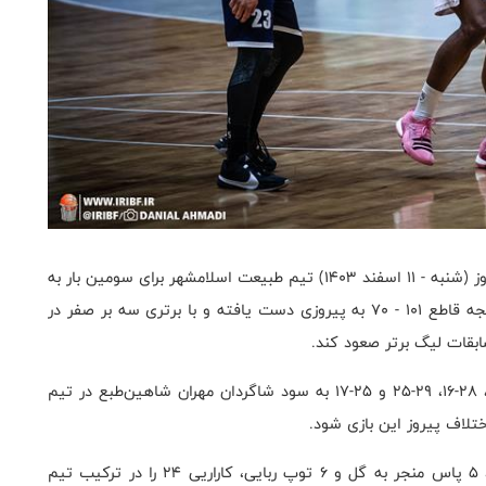
به گزارش روابط عمومی فدراسیون بسکتبال، بعد از ظهر امروز (شنبه - ۱۱ اسفند ۱۴۰۳) تیم طبیعت اسلامشهر برای سومین بار به
مصاف تیم پایش پارت شاهرود رفت که موفق شد با نتیجه قاطع ۱۰۱ - ۷۰ به پیروزی دست یافته و با برتری سه بر صفر در
ابقات لیگ برتر صعود کند.
کوارترهای اول تا چهارم این بازی به ترتیب با نتایج ۱۹-۱۲، ۲۸-۱۶، ۲۹-۲۵ و ۲۵-۱۷ به سود شاگردان مهران شاهین‌طبع در تیم
در پایان این بازی مازیار نبی با کسب ۱۷ امتیاز، ۳ ریباند، ۵ پاس منجر به گل و ۶ توپ ربایی، کاراریی ۲۴ را در ترکیب تیم