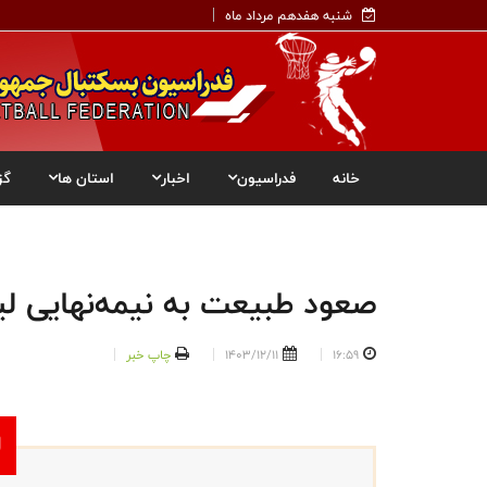
شنبه هفدهم مرداد ماه
خانه
فدراسیون
اخبار
استان ها
گز
صعود طبیعت به نیمه‌نهایی لی
16:59
1403/12/11
چاپ خبر