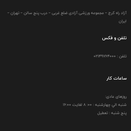
آزاد راه کرج – مجموعه ورزشی آزادی ضلع غربی – درب پنج سالن – تهران –
ایران
تلفن و فکس
تلفن : 02149764000
ساعات کار
روزهای عادی:
شنبه الي چهارشنبه : 00: 8 لغايت 16:00
پنج شنبه : تعطیل