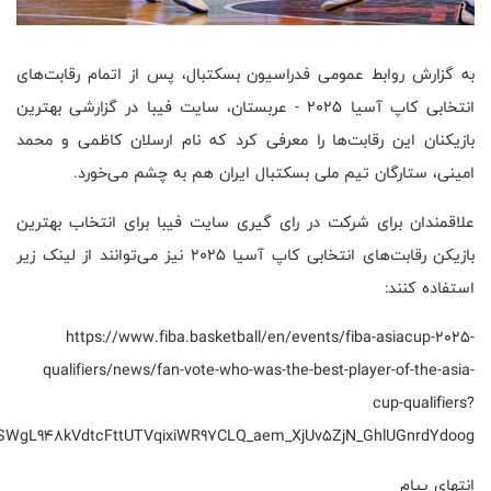
به گزارش روابط عمومی فدراسیون بسکتبال، پس از اتمام رقابت‌های
انتخابی کاپ آسیا ۲۰۲۵ - عربستان، سایت فیبا در گزارشی بهترین
بازیکنان این رقابت‌ها را معرفی کرد که نام ارسلان کاظمی و محمد
امینی، ستارگان تیم ملی بسکتبال ایران هم به چشم می‌خورد.
علاقمندان برای شرکت در رای گیری سایت فیبا برای انتخاب بهترین
بازیکن رقابت‌های انتخابی کاپ آسیا ۲۰۲۵ نیز می‌توانند از لینک زیر
استفاده کنند:
https://www.fiba.basketball/en/events/fiba-asiacup-2025-
qualifiers/news/fan-vote-who-was-the-best-player-of-the-asia-
cup-qualifiers?
WgL948kVdtcFttUTVqixiWR97CLQ_aem_XjUv5ZjN_GhlUGnrdYdoog
انتهای پیام