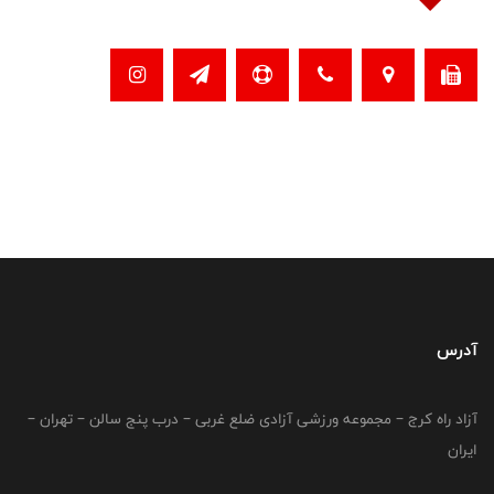
آدرس
آزاد راه کرج – مجموعه ورزشی آزادی ضلع غربی – درب پنج سالن – تهران –
ایران