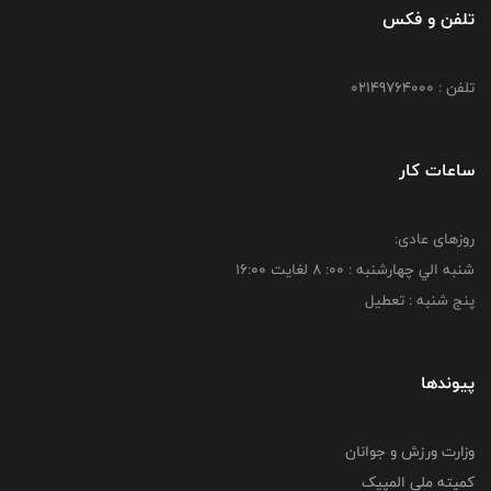
تلفن و فکس
تلفن : 02149764000
ساعات کار
روزهای عادی:
شنبه الي چهارشنبه : 00: 8 لغايت 16:00
پنج شنبه : تعطیل
پیوندها
وزارت ورزش و جوانان
کمیته ملی المپیک