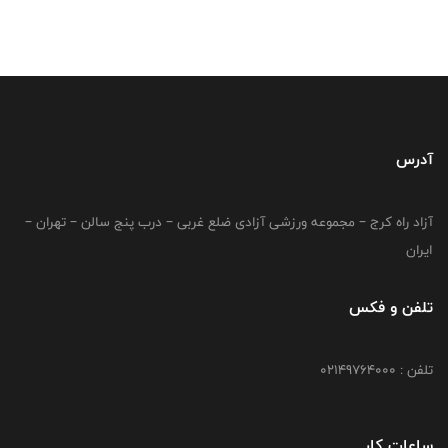
آدرس
آزاد راه کرج – مجموعه ورزشی آزادی ضلع غربی – درب پنج سالن – تهران –
ایران
تلفن و فکس
تلفن : 02149764000
ساعات کار