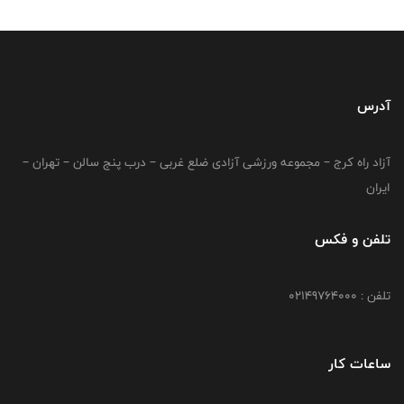
آدرس
آزاد راه کرج – مجموعه ورزشی آزادی ضلع غربی – درب پنج سالن – تهران –
ایران
تلفن و فکس
تلفن : 02149764000
ساعات کار