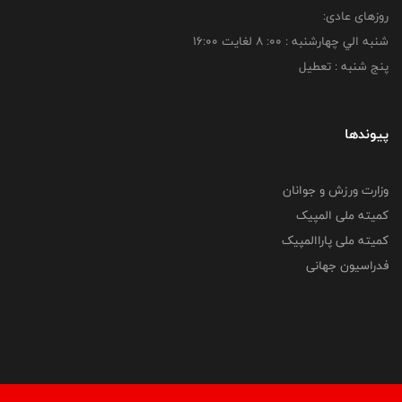
روزهای عادی:
شنبه الي چهارشنبه : 00: 8 لغايت 16:00
پنج شنبه : تعطیل
پیوندها
وزارت ورزش و جوانان
کمیته ملی المپیک
کمیته ملی پاراالمپیک
فدراسیون جهانی