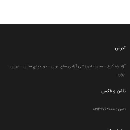
آدرس
آزاد راه کرج – مجموعه ورزشی آزادی ضلع غربی – درب پنج سالن – تهران –
ایران
تلفن و فکس
تلفن : 02149764000