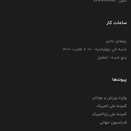
تلفن : 02149764000
ساعات کار
روزهای عادی:
شنبه الي چهارشنبه : 00: 8 لغايت 16:00
پنج شنبه : تعطیل
پیوندها
وزارت ورزش و جوانان
کمیته ملی المپیک
کمیته ملی پاراالمپیک
فدراسیون جهانی