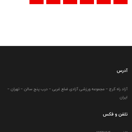
آدرس
آزاد راه کرج – مجموعه ورزشی آزادی ضلع غربی – درب پنج سالن – تهران –
ایران
تلفن و فکس