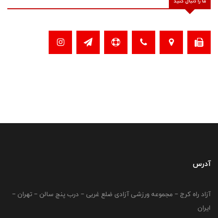
ما را دنبال کنید
آدرس
آزاد راه کرج – مجموعه ورزشی آزادی ضلع غربی – درب پنج سالن – تهران –
ایران