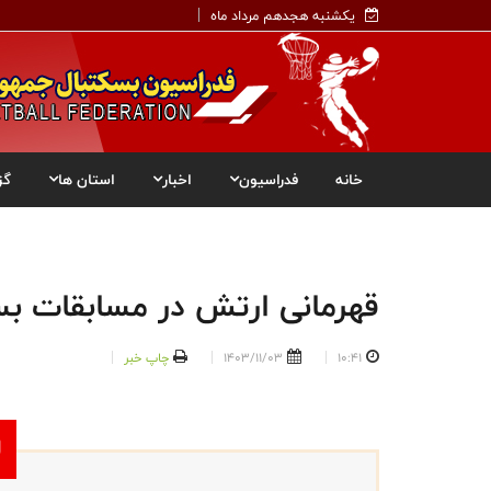
یکشنبه هجدهم مرداد ماه
خانه
فدراسیون
اخبار
استان ها
گز
قهرمانی ارتش در مسابقات بسکتبال ۳x3 نیر
10:41
1403/11/03
چاپ خبر