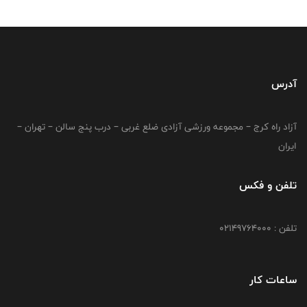
آدرس
آزاد راه کرج – مجموعه ورزشی آزادی ضلع غربی – درب پنج سالن – تهران –
ایران
تلفن و فکس
تلفن : 02149764000
ساعات کار