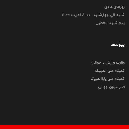
روزهای عادی:
شنبه الي چهارشنبه : 00: 8 لغايت 16:00
پنج شنبه : تعطیل
پیوندها
وزارت ورزش و جوانان
کمیته ملی المپیک
کمیته ملی پاراالمپیک
فدراسیون جهانی