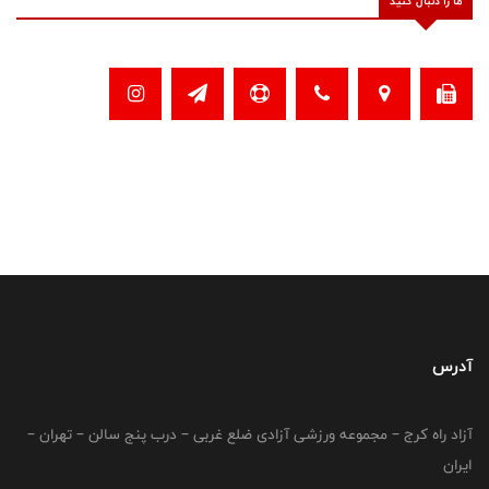
ما را دنبال کنید
آدرس
آزاد راه کرج – مجموعه ورزشی آزادی ضلع غربی – درب پنج سالن – تهران –
ایران