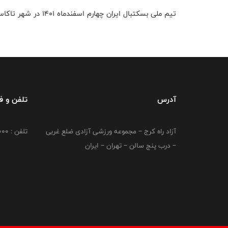
تیم ملی بسکتبال ایران چهارم اسفندماه ۱۴۰۱ در شهر تاکاساکی از ساعت ۹:۳۰ بامداد به مصاف تیم ملی ژاپن می رود.
آدرس
تلفن و 
آزاد راه کرج – مجموعه ورزشی آزادی ضلع غربی
تلفن : 02149764000
– درب پنج سالن – تهران – ایران