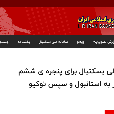
ارش تصویری
ویدئو
سامانه ملي بسکتبال
بخشنامه
جستجو
زیکن تیم ملی بسکتبال برای پنجره ی ششم
از به استانبول و سپس توکیو