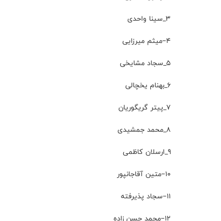
۳_سینا واحدی
۴–میثم میرزایی
۵_سجاد مشایخی
۶_بهنام یخچالی
۷_پیتر گریگوریان
۸_محمد جمشیدی
۹_ارسلان کاظمی
۱۰–متین آقاجانپور
۱۱–سجاد پذیرفته
۱۲–محمد حسن زاده