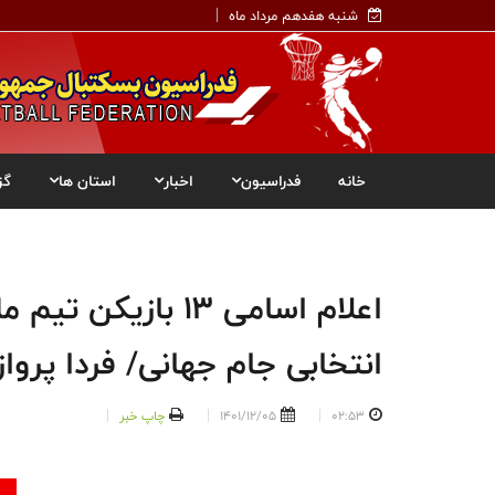
شنبه هفدهم مرداد ماه
خانه
فدراسیون
اخبار
استان ها
گز
اعلام اسامی ۱۳ با
انتخابی جام جهانی/ فردا پرو
02:53
1401/12/05
چاپ خبر