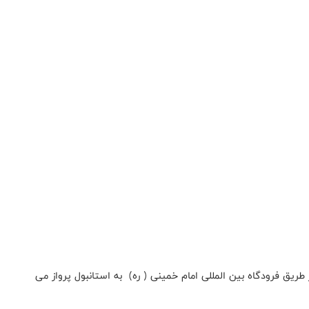
ملی بسکتبال ایران چهارشنبه ۲۶ بهمن ساعت ۱۳:۳۰ از طریق فرودگاه بین المللی امام خمینی ( ره) به استانبول پرواز می