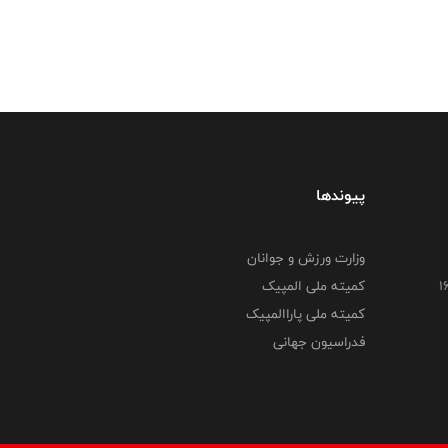
پیوندها
وزارت ورزش و جوانان
کمیته ملی المپیک
کمیته ملی پاراالمپیک
فدراسیون جهانی