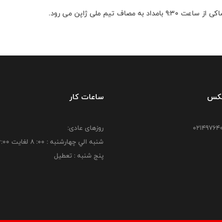
فکس
ساعات کار
روزهای عادی:
شنبه الي چهارشنبه : 00: 8 لغايت 16:00
پنج شنبه : تعطیل