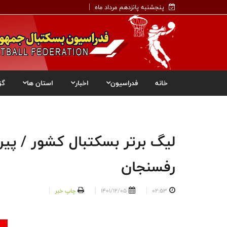
پنجشنبه پانزدهم مرداد ماه
خانه
فدراسیون
اخبار
استان ها
گز
لیگ برتر بسکتبال کشور / پی
رفسنجان
02:53
1401/12/05
چاپ خبر