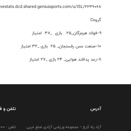
alivestats.dcd.shared.geniussports.com/u/ISL/2236068/
گروهC
۹–فولاد هرمزگان_۲۵ بازی _۳۸ امتیاز
۱۰–صنعت مس رفسنجان_ ۲۵ بازی _۳۲ امتیاز
۱۱–رعد پدافند هوایی_ ۲۴ بازی _۲۷ امتیاز
آدرس
تلفن و 
آزاد راه کرج – مجموعه ورزشی آزادی ضلع غربی
تلفن : 02149764000