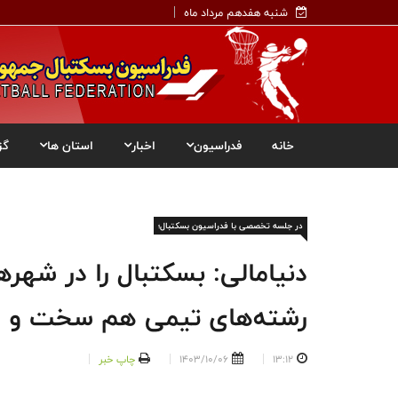
شنبه هفدهم مرداد ماه
خانه
فدراسیون
اخبار
استان ها
گز
در جلسه تخصصی با فدراسیون بسکتبال؛
دنیامالی: بسکتبال را در شهره
رشته‌های تیمی هم سخت و 
13:12
1403/10/06
چاپ خبر