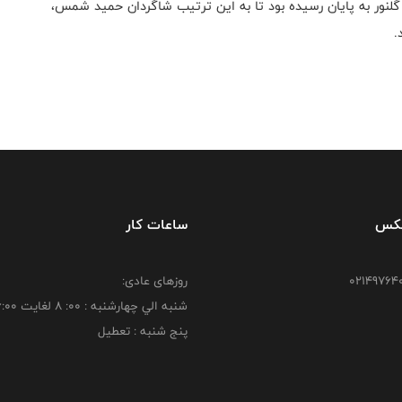
گلنور به پایان رسیده بود تا به این ترتیب شاگردان حمید شمس،
.
فکس
ساعات کار
روزهای عادی:
شنبه الي چهارشنبه : 00: 8 لغايت 16:00
پنج شنبه : تعطیل