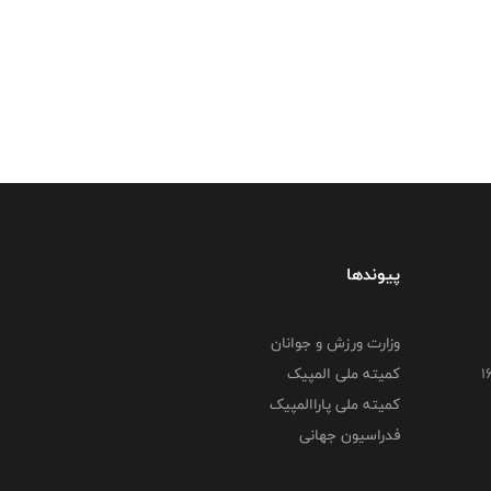
پیوندها
وزارت ورزش و جوانان
کمیته ملی المپیک
کمیته ملی پاراالمپیک
فدراسیون جهانی