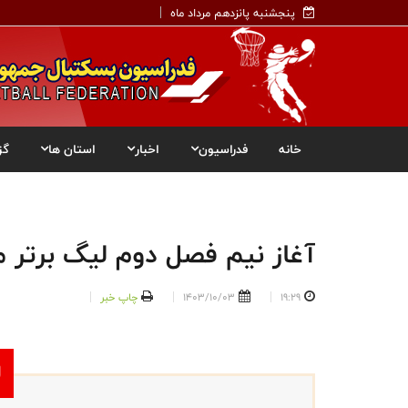
پنجشنبه پانزدهم مرداد ماه
خانه
فدراسیون
اخبار
استان ها
گز
آغاز نیم فصل دوم لیگ برتر مر
19:29
1403/10/03
چاپ خبر