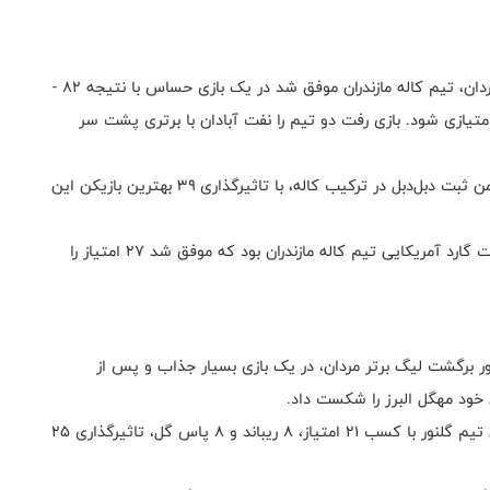
در جریان چهارمین بازی این هفته از رقابت‌های لیگ برتر مردان، تیم کاله مازندران موفق شد در یک بازی حساس با نتیجه ۸۲ -
مقابل میزبانش نفت آبادان به پیروزی دست یابد و ۲۱ امتیازی شود. بازی رفت دو تیم را نفت آبادان با برتری پشت سر
سجاد پذیرفته با کسب ۲۴ امتیاز، ۱۵ ریباند و ۳ ریباند، ضمن ثبت دبل‌دبل در ترکیب کاله، با تاثیرگذاری ۳۹ بهترین بازیکن این
امتیاز آورترین بازیکن این دیدار نیز «دوایت بایکس» پوینت گارد آمریکایی تیم کاله مازندران بود که موفق شد ۲۷ امتیاز را
ر برگشت لیگ برتر مردان، در یک بازی بسیار جذاب و پس از
در این دیدار «کورین هنری» پوینت گارد و ستاره آمریکایی تیم گلنور با کسب ۲۱ امتیاز، ۸ ریباند و ۸ پاس گل، تاثیرگذاری ۲۵