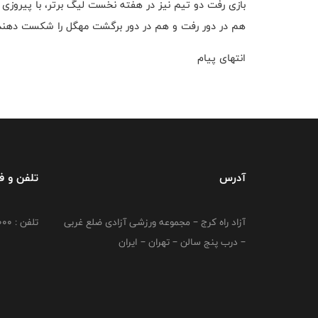
بازی رفت دو تیم نیز در هفته نخست لیگ برتر، با پیروزی 
هم در دور رفت و هم در دور برگشت مهگل را شکست دهند
انتهای پیام
آدرس
تلفن و 
آزاد راه کرج – مجموعه ورزشی آزادی ضلع غربی
تلفن : 02149764000
– درب پنج سالن – تهران – ایران