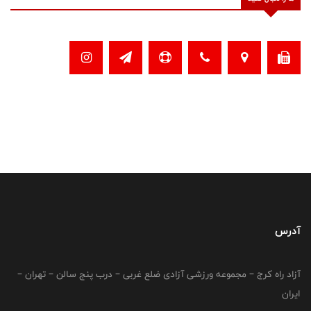
آدرس
آزاد راه کرج – مجموعه ورزشی آزادی ضلع غربی – درب پنج سالن – تهران –
ایران