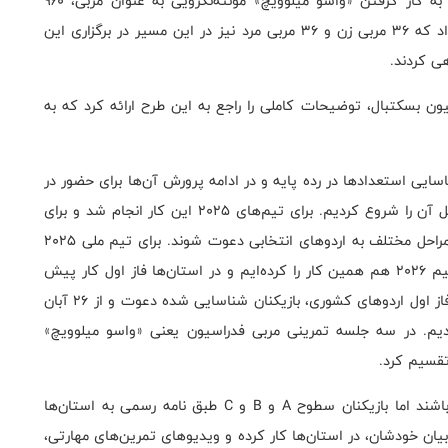
در این پروسه استعدادیابی، فدراسیون بسکتبال ایران با به کار گرفتن «واسو میلوویچ» مونته‌نگرویی به عنوان مربی، ۹۶۰
بازیکن را در دو بخش دختران و پسران مورد بررسی قرار داد که ۳۶ مربی زن و ۳۶ مربی مرد نیز در این مسیر در برگزاری این
ی کردند.
ن بسکتبال، توضیحات کاملی را راجع به این طرح ارا‌ئه کرد که به
ده یک طرح جامع ۸ ساله جهت شناسایی استعدادها در رده پایه و در ادامه پرورش‌ آن‌ها برای حضور در
تیم‌های ملی مد نظر، برنامه‌ریزی شد که از اسفند سال قبل آن را شروع کردیم. برای تیم‌های ۲۰۲۵ این کار انجام شد و برای
تیم ۲۰۲۶ نیز بازیکنان شناسایی و رنک بندی شدند تا در مراحل مختلف به اردوهای انتخابی دعوت شوند. برای تیم ملی ۲۰۲۵
این کار انجام شد و اردوها در حال برگزاری هستند. برای تیم ۲۰۲۶ هم همین کار را کرده‌ایم و در استان‌ها فاز اول کار پیش
رفت و در آبان گذشته بازیکنان شناسایی شدند. با شروع فاز اول اردوهای کشوری، بازیکنان شناسایی شده دعوت و از ۲۶ آبان
بودیم. در سه جلسه تمرینی مربی فدراسیون یعنی «واسو میلوویچ»
 تقسیم کرد.
طبق برنامه‌ریزی‌ها بازیکنان سطح D فعلا نمی‌توانند با ما باشند اما بازیکنان سطوح A و B و C طبق نامه رسمی به استان‌ها
ان خودشان، در استان‌ها کار کرده و ویدیوهای تمرین‌های مهارتی،