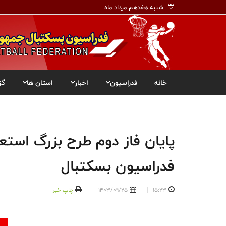
شنبه هفدهم مرداد ماه
خانه
فدراسیون
اخبار
استان ها
گز
پایان فاز دوم طرح بزرگ استع
فدراسیون بسکتبال
15:23
1403/09/25
چاپ خبر