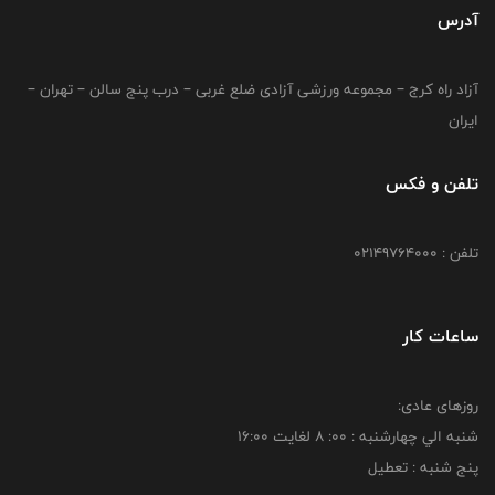
آدرس
آزاد راه کرج – مجموعه ورزشی آزادی ضلع غربی – درب پنج سالن – تهران –
ایران
تلفن و فکس
تلفن : 02149764000
ساعات کار
روزهای عادی:
شنبه الي چهارشنبه : 00: 8 لغايت 16:00
پنج شنبه : تعطیل