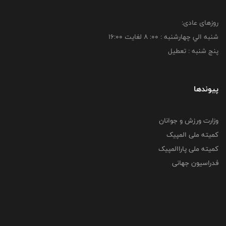
روزهای عادی:
شنبه الي چهارشنبه : 00: 8 لغايت 16:00
پنج شنبه : تعطیل
پیوندها
وزارت ورزش و جوانان
کمیته ملی المپیک
کمیته ملی پاراالمپیک
فدراسیون جهانی