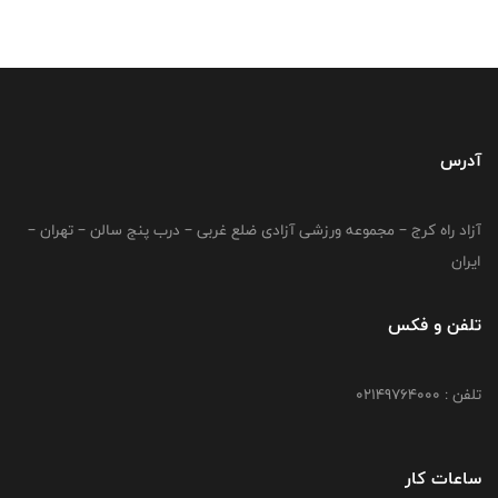
آدرس
آزاد راه کرج – مجموعه ورزشی آزادی ضلع غربی – درب پنج سالن – تهران –
ایران
تلفن و فکس
تلفن : 02149764000
ساعات کار