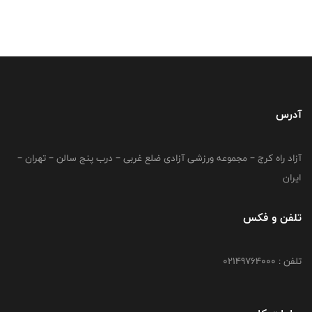
آدرس
آزاد راه کرج – مجموعه ورزشی آزادی ضلع غربی – درب پنج سالن – تهران –
ایران
تلفن و فکس
تلفن : 02149764000