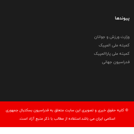
پیوندها
وزارت ورزش و جوانان
کمیته ملی المپیک
کمیته ملی پاراالمپیک
فدراسیون جهانی
© کليه حقوق خبری و تصويری اين سايت متعلق به فدراسیون بسکتبال جمهوری
اسلامی ایران می باشد.استفاده از مطالب با ذكر منبع آزاد است.