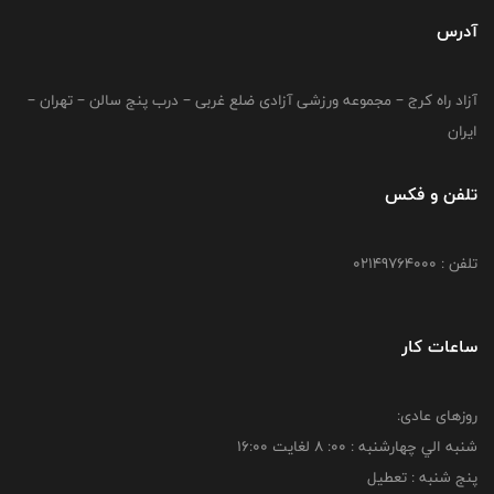
آدرس
آزاد راه کرج – مجموعه ورزشی آزادی ضلع غربی – درب پنج سالن – تهران –
ایران
تلفن و فکس
تلفن : 02149764000
ساعات کار
روزهای عادی:
شنبه الي چهارشنبه : 00: 8 لغايت 16:00
پنج شنبه : تعطیل