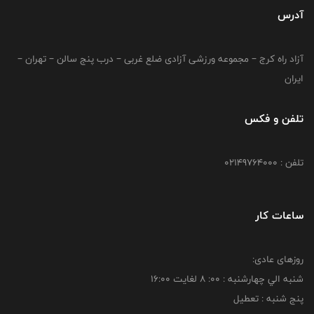
آدرس
آزاد راه کرج – مجموعه ورزشی آزادی ضلع غربی – درب پنج سالن – تهران –
ایران
تلفن و فکس
تلفن : 02149764000
ساعات کار
روزهای عادی:
شنبه الي چهارشنبه : 00: 8 لغايت 16:00
پنج شنبه : تعطیل