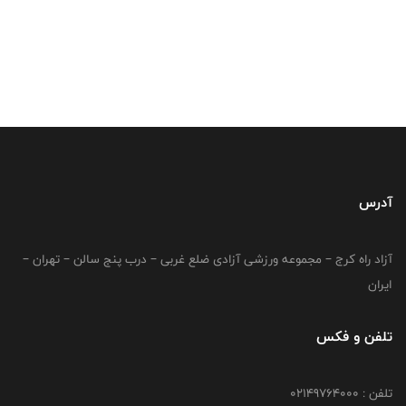
آدرس
آزاد راه کرج – مجموعه ورزشی آزادی ضلع غربی – درب پنج سالن – تهران –
ایران
تلفن و فکس
تلفن : 02149764000