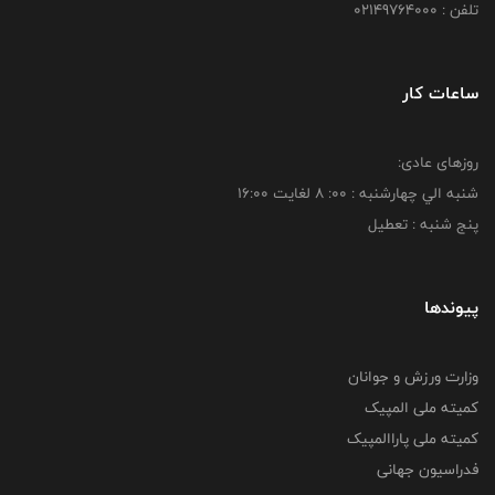
تلفن : 02149764000
ساعات کار
روزهای عادی:
شنبه الي چهارشنبه : 00: 8 لغايت 16:00
پنج شنبه : تعطیل
پیوندها
وزارت ورزش و جوانان
کمیته ملی المپیک
کمیته ملی پاراالمپیک
فدراسیون جهانی