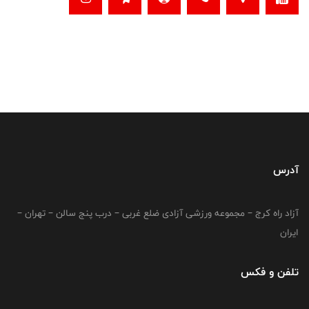
آدرس
آزاد راه کرج – مجموعه ورزشی آزادی ضلع غربی – درب پنج سالن – تهران –
ایران
تلفن و فکس