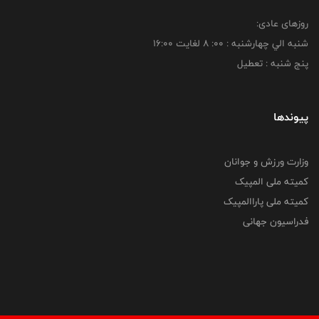
روزهای عادی:
شنبه الي چهارشنبه : 00: 8 لغايت 16:00
پنج شنبه : تعطیل
پیوندها
وزارت ورزش و جوانان
کمیته ملی المپیک
کمیته ملی پاراالمپیک
فدراسیون جهانی