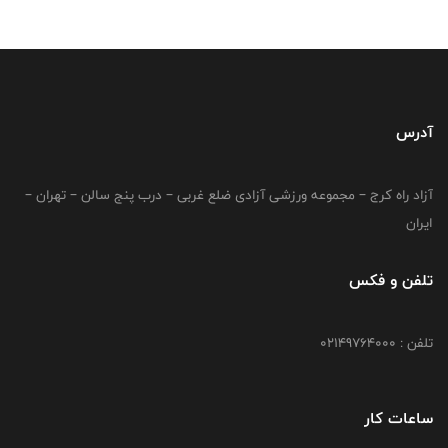
آدرس
آزاد راه کرج – مجموعه ورزشی آزادی ضلع غربی – درب پنج سالن – تهران –
ایران
تلفن و فکس
تلفن : 02149764000
ساعات کار