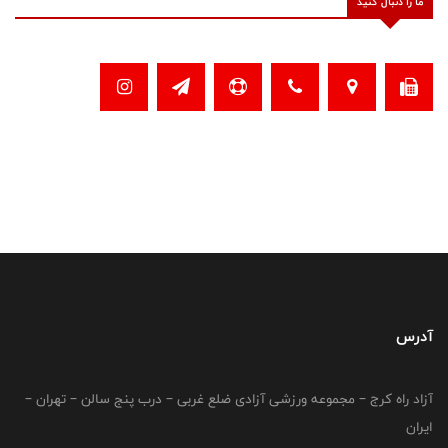
ما را دنبال کنید
آدرس
آزاد راه کرج – مجموعه ورزشی آزادی ضلع غربی – درب پنج سالن – تهران –
ایران