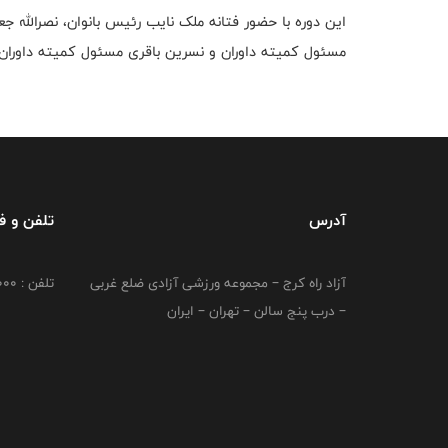
این دوره با حضور فتانه ملک نایب رئیس بانوان، نصرالله ج
مسئول کمیته داوران و نسرین باقری مسئول کمیته داوران 
آدرس
تلفن و 
آزاد راه کرج – مجموعه ورزشی آزادی ضلع غربی
تلفن : 02149764000
– درب پنج سالن – تهران – ایران