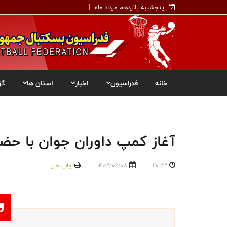
پنجشنبه پانزدهم مرداد ماه
خانه
فدراسیون
اخبار
استان ها
گز
آغاز کمپ داوران جوان با حضور ۴۰ داور فعال از سراسر
20:23
1403/06/08
چاپ خبر