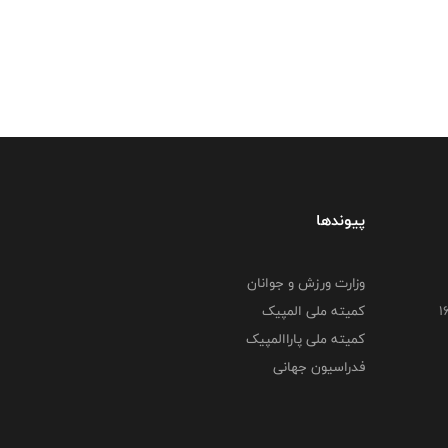
پیوندها
وزارت ورزش و جوانان
کمیته ملی المپیک
کمیته ملی پاراالمپیک
فدراسیون جهانی