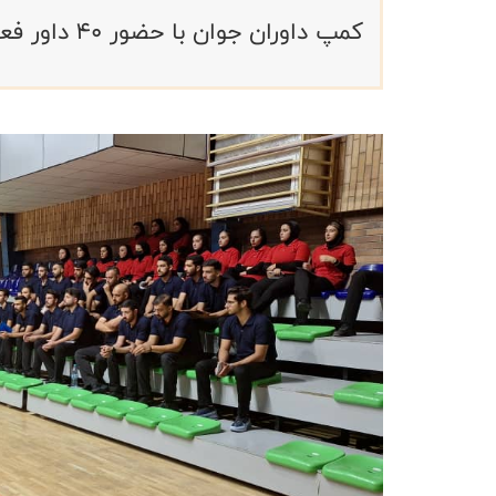
کمپ داوران جوان با حضور ۴۰ داور فعال از سراسر کشور (آقایان و بانوان) آغاز شد.