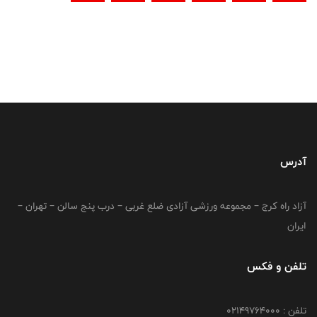
آدرس
آزاد راه کرج – مجموعه ورزشی آزادی ضلع غربی – درب پنج سالن – تهران –
ایران
تلفن و فکس
تلفن : 02149764000