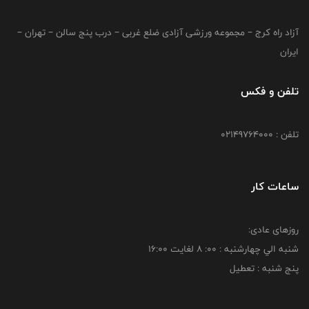
آزاد راه کرج – مجموعه ورزشی آزادی ضلع غربی – درب پنج سالن – تهران –
ایران
تلفن و فکس
تلفن : 02149764000
ساعات کار
روزهای عادی:
شنبه الي چهارشنبه : 00: 8 لغايت 16:00
پنج شنبه : تعطیل