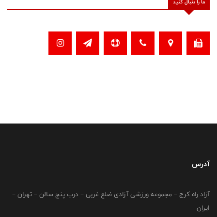
ما را دنبال کنید
آدرس
آزاد راه کرج – مجموعه ورزشی آزادی ضلع غربی – درب پنج سالن – تهران –
ایران