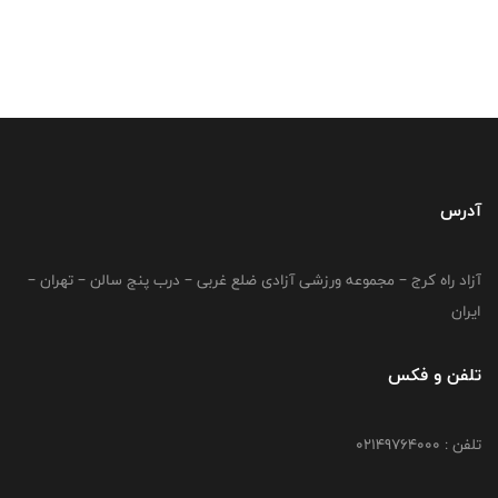
آدرس
آزاد راه کرج – مجموعه ورزشی آزادی ضلع غربی – درب پنج سالن – تهران –
ایران
تلفن و فکس
تلفن : 02149764000