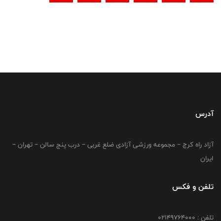
آدرس
آزاد راه کرج – مجموعه ورزشی آزادی ضلع غربی – درب پنج سالن – تهران –
ایران
تلفن و فکس
تلفن : 02149764000