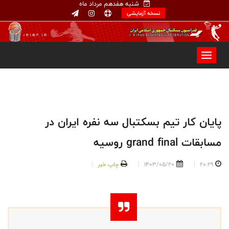
شنبه هفدهم مرداد ماه
نسخه آزمایشی
پایان کار تیم بسکتبال سه نفره ایران در
مسابقات grand final روسیه
20:29
1403/05/20
چاپ خبر