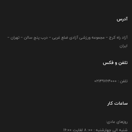
آدرس
آزاد راه کرج – مجموعه ورزشی آزادی ضلع غربی – درب پنج سالن – تهران –
ایران
تلفن و فکس
تلفن : 02149764000
ساعات کار
روزهای عادی:
شنبه الي چهارشنبه : 00: 8 لغايت 16:00