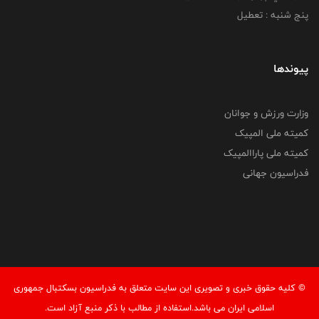
پنج شنبه : تعطیل
پیوندها
وزارت ورزش و جوانان
کمیته ملی المپیک
کمیته ملی پاراالمپیک
فدراسیون جهانی
© کليه حقوق خبری و تصويری اين سايت متعلق به فدراسیون بسکتبال جمهوری
اسلامی ایران می باشد.استفاده از مطالب با ذكر منبع آزاد است.