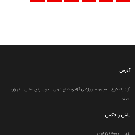
آدرس
آزاد راه کرج – مجموعه ورزشی آزادی ضلع غربی – درب پنج سالن – تهران –
ایران
تلفن و فکس
تلفن : 02149764000