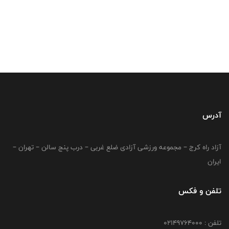
آدرس
آزاد راه کرج – مجموعه ورزشی آزادی ضلع غربی – درب پنج سالن – تهران –
ایران
تلفن و فکس
تلفن : 02149764000