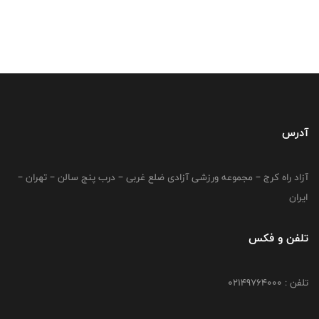
آدرس
آزاد راه کرج – مجموعه ورزشی آزادی ضلع غربی – درب پنج سالن – تهران –
ایران
تلفن و فکس
تلفن : 02149764000