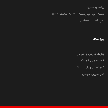
روزهای عادی:
شنبه الي چهارشنبه : 00: 8 لغايت 16:00
پنج شنبه : تعطیل
پیوندها
وزارت ورزش و جوانان
کمیته ملی المپیک
کمیته ملی پاراالمپیک
فدراسیون جهانی