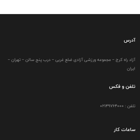
آدرس
آزاد راه کرج – مجموعه ورزشی آزادی ضلع غربی – درب پنج سالن – تهران –
ایران
تلفن و فکس
تلفن : 02149764000
ساعات کار