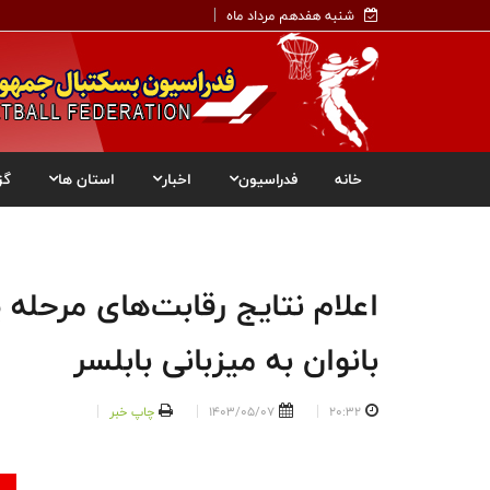
شنبه هفدهم مرداد ماه
خانه
فدراسیون
اخبار
استان ها
گز
اعلام نتایج رقابت‌های مرحله
بانوان به میزبانی بابلسر
20:32
1403/05/07
چاپ خبر