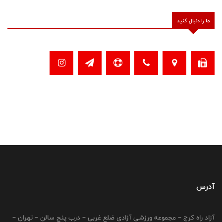
ما را دنبال کنید
آدرس
آزاد راه کرج – مجموعه ورزشی آزادی ضلع غربی – درب پنج سالن – تهران –