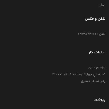
ایران
تلفن و فکس
تلفن : 02149764000
ساعات کار
روزهای عادی:
شنبه الي چهارشنبه : 00: 8 لغايت 16:00
پنج شنبه : تعطیل
پیوندها