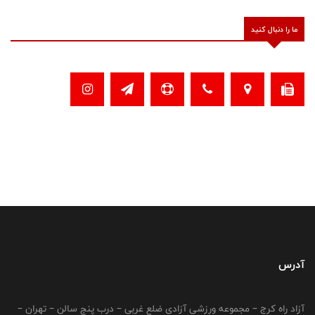
ما را دنبال کنید
آدرس
آزاد راه کرج – مجموعه ورزشی آزادی ضلع غربی – درب پنج سالن – تهران –