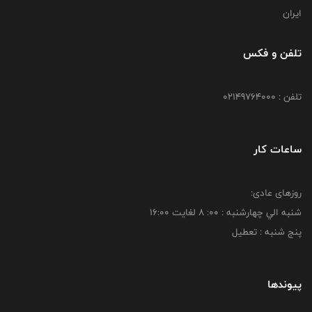
ایران
تلفن و فکس
تلفن : 02149764000
ساعات کار
روزهای عادی:
شنبه الي چهارشنبه : 00: 8 لغايت 16:00
پنج شنبه : تعطیل
پیوندها