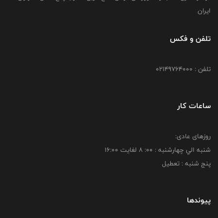
ایران
تلفن و فکس
تلفن : 02149764000
ساعات کار
روزهای عادی:
شنبه الي چهارشنبه : 00: 8 لغايت 16:00
پنج شنبه : تعطیل
پیوندها