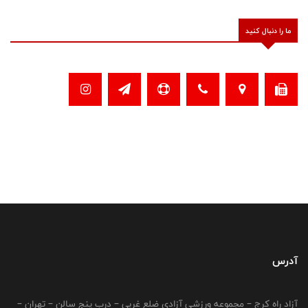
ما را دنبال کنید
آدرس
آزاد راه کرج – مجموعه ورزشی آزادی ضلع غربی – درب پنج سالن – تهران –