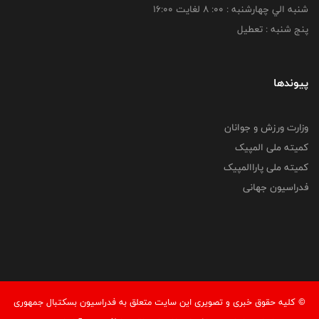
شنبه الي چهارشنبه : 00: 8 لغايت 16:00
پنج شنبه : تعطیل
پیوندها
وزارت ورزش و جوانان
کمیته ملی المپیک
کمیته ملی پاراالمپیک
فدراسیون جهانی
© کليه حقوق خبری و تصويری اين سايت متعلق به فدراسیون بسکتبال جمهوری