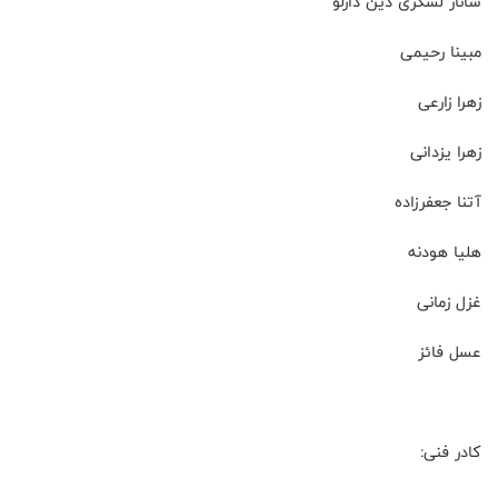
ساناز لشکری دین دارلو
مبینا رحیمی
زهرا زارعی
زهرا یزدانی
آتنا جعفرزاده
هلیا هودنه
غزل زمانی
عسل فائز
کادر فنی: