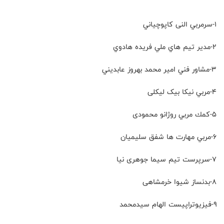
۱-سرمربي النی کاپوچياني
٢-مدير تيم هاي ملي فريده هادوي
٣-مشاور فني امير محمد بهروز عابديني
٤-مربي نیکا بیک لیکلی
٥-كمك مربي روژانو محمودی
٦-مربي مهارت ها شفق سلیمیان
٧-سرپرست تيم سیما جوهری نیا
٨-بدنساز شیوا خرمشاهی
۹-فیزیوتراپيست الهام سیدمحمد