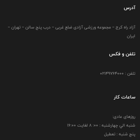
آدرس
آزاد راه کرج – مجموعه ورزشی آزادی ضلع غربی – درب پنج سالن – تهران –
ایران
تلفن و فکس
تلفن : 02149764000
ساعات کار
روزهای عادی:
شنبه الي چهارشنبه : 00: 8 لغايت 16:00
پنج شنبه : تعطیل