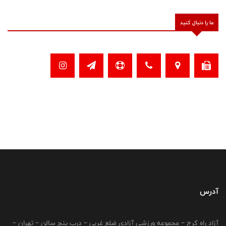
ما را دنبال کنید
آدرس
آزاد راه کرج – مجموعه ورزشی آزادی ضلع غربی – درب پنج سالن – تهران –