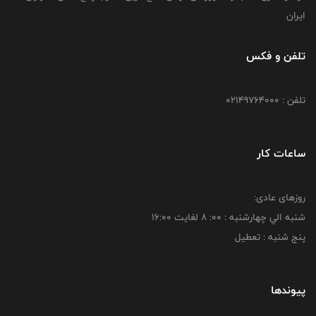
ایران
تلفن و فکس
تلفن : 02149764000
ساعات کار
روزهای عادی:
شنبه الي چهارشنبه : 00: 8 لغايت 16:00
پنج شنبه : تعطیل
پیوندها