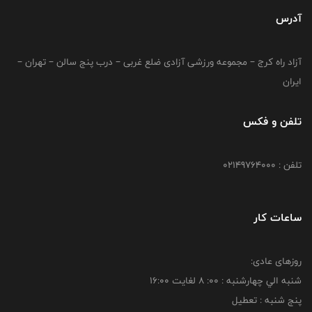
آدرس
آزاد راه کرج – مجموعه ورزشی آزادی ضلع غربی – درب پنج سالن – تهران –
ایران
تلفن و فکس
تلفن : 02149764000
ساعات کار
روزهای عادی:
شنبه الي چهارشنبه : 00: 8 لغايت 16:00
پنج شنبه : تعطیل